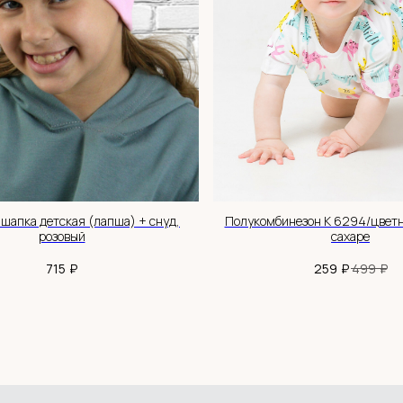
+7 983 514 34 34
MANAGER@BABYHOODSHOP.RU
TELEGRAM КАНАЛ
АДРЕС: НСО, С.НОВОЛУГОВОЕ,
шапка детская (лапша) + снуд,
Полукомбинезон К 6294/цветн
УЛ.ШОССЕЙНАЯ, 52/2
розовый
сахаре
₽
₽
₽
715
259
499