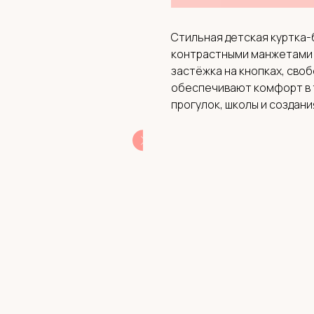
Стильная детская куртка-
контрастными манжетами 
застёжка на кнопках, своб
обеспечивают комфорт в т
прогулок, школы и создан