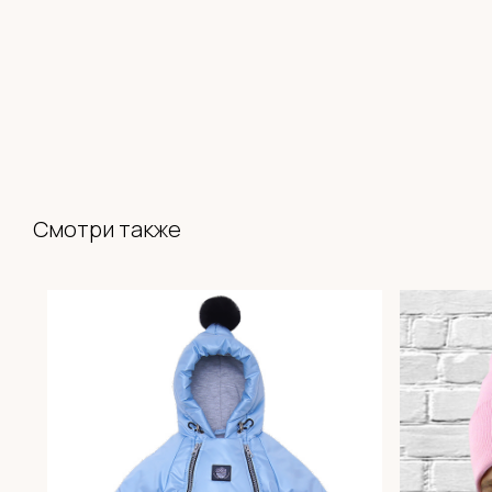
Смотри также
СИСТЕМА ЛОЯЛЬНОСТИ
BABYHOODSHOP
300 приветственных
бонусов
Кешбэк
с каждой покупки
Оплата бонусами до
30% от суммы чека
Приглашай друзей
и получай бонусы
Быстрая регистрация через
Telegram-bot