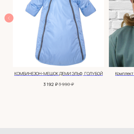
Получить 300 бонусов
ПОКУПАТЕЛЮ
Интернет-магазин детской
одежды Babyhoodshop
© 2018-2026
Доставка и оплата
Обмен и возврат
ИП Выжимова М.И.
Система лояльности
ИНН 544220072825
Контакты
ОГРНИП 319547600062829
-570
КОМБИНЕЗОН-МЕШОК ДЕМИ ЭЛЬФ, ГОЛУБОЙ
Комплект 
₽
₽
3 192
3 990
ДОКУМЕНТЫ
Политика обработки данных
Согласие на обработку данных
Согласие на рекламную рассылку
Публичная оферта