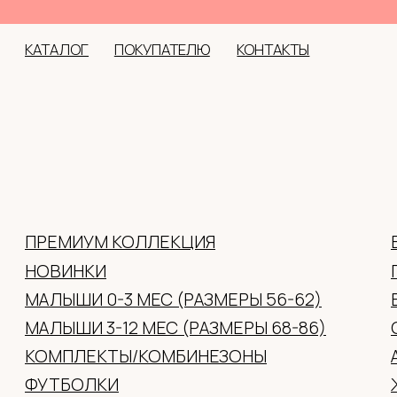
оффлайн: с. Но
КАТАЛОГ
ПОКУПАТЕЛЮ
КОНТАКТЫ
ПРЕМИУМ КОЛЛЕКЦИЯ
ВЕРХНЯЯ ОДЕЖДА
НОВИНКИ
ГОЛОВНЫЕ УБОРЫ 
МАЛЫШИ 0-3 МЕС (РАЗМЕРЫ 56-62)
ВАРЕЖКИ/ПЕРЧАТК
МАЛЫШИ 3-12 МЕС (РАЗМЕРЫ 68-86)
ОБУВЬ
КОМПЛЕКТЫ/КОМБИНЕЗОНЫ
АКСЕССУАРЫ
ФУТБОЛКИ
ЖЕНСКАЯ ОДЕЖДА
ПЛАТЬЯ
ПОДАРОЧНЫЕ СЕР
ДЖЕМПРА/ХУДИ/РУБАШКИ/ЛОНГИ
БРЮКИ/ДЖИНСЫ/ЛОСИНЫ/ШОРТЫ
НИЖНЕЕ БЕЛЬЕ
ПИЖАМЫ/ХАЛАТЫ/ТЕРМОБЕЛЬЕ
НОСКИ/КОЛГОТКИ