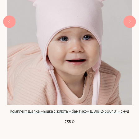
Интернет-магазин детской одежды Babyhoodshop
© 2018-2026
ИП Выжимова М.И.
ИНН 544220072825
ОГРНИП 319547600062829
+7 983 514 34 34
MANAGER@BABYHOODSHOP.RU
TELEGRAM КАНАЛ
Комплект Шапка Мышка с золотым бантиком ШВ19-27360401 + снуд
ПОКУПАТЕЛЮ
₽
735
Доставка и оплата
Обмен и возврат