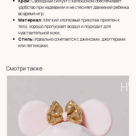
Крой:
Свободный силуэт с капюшоном обеспечивает
удобство при надевании и не стесняет движений ребенка
во время игр.
СИСТЕМА ЛОЯЛЬНОСТИ
Материал:
Мягкий хлопковый трикотаж приятен к
BABYHOODSHOP
телу, хорошо пропускает воздух и подходит для
чувствительной кожи.
Стиль:
Идеально сочетается с джинсами, джоггерами
300 приветственных
бонусов
или легинсами.
Кешбэк
с каждой покупки
Оплата бонусами до
30% от суммы чека
Приглашай друзей
и получай бонусы
Смотри также
Быстрая регистрация через
Telegram-bot
Получить 300 бонусов