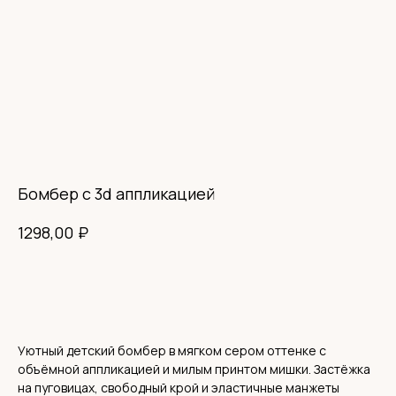
СИСТЕМА ЛОЯЛЬНОСТИ
BABYHOODSHOP
300 приветственных
бонусов
Кешбэк
с каждой покупки
Бомбер с 3d аппликацией
Оплата бонусами до
30% от суммы чека
₽
1298,00
Приглашай друзей
и получай бонусы
Быстрая регистрация через
Telegram-bot
Получить 300 бонусов
Уютный детский бомбер в мягком сером оттенке с
объёмной аппликацией и милым принтом мишки. Застёжка
на пуговицах, свободный крой и эластичные манжеты