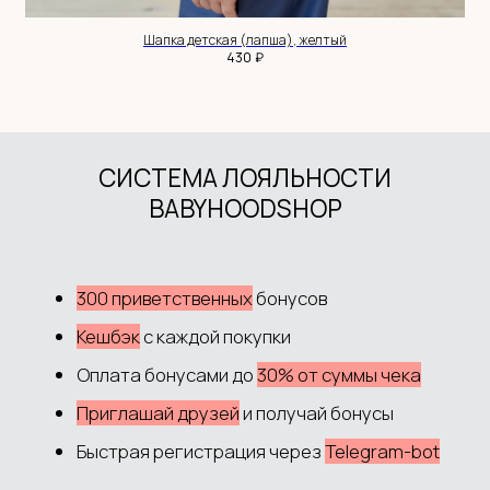
+7 983 514 34 34
MANAGER@BABYHOODSHOP.RU
Шапка детская (лапша), желтый
₽
430
TELEGRAM КАНАЛ
ПОКУПАТЕЛЮ
Доставка и оплата
Обмен и возврат
Система лояльности
Контакты
ДОКУМЕНТЫ
Политика обработки данных
Согласие на обработку данных
Согласие на рекламную рассылку
Публичная оферта