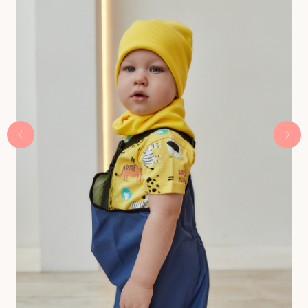
Получить 300 бонусов
Интернет-магазин детской одежды Babyhoodshop
© 2018-2026
ИП Выжимова М.И.
ИНН 544220072825
ОГРНИП 319547600062829