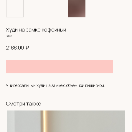
Худи на замке кофейный
SKU:
₽
2188,00
СИСТЕМА ЛОЯЛЬНОСТИ
BABYHOODSHOP
Универсальный худи на замке с объемной вышивкой.
300 приветственных
бонусов
Смотри также
Кешбэк
с каждой покупки
Оплата бонусами до
30% от суммы чека
Приглашай друзей
и получай бонусы
New
Быстрая регистрация через
Telegram-bot