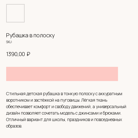
Рубашка в полоску
SKU:
₽
1390,00
Стильная детская рубашка в тонкую полоску с аккуратным
воротником и застёжкой на пуговицы. Лёгкая ткань
СИСТЕМА ЛОЯЛЬНОСТИ
обеспечивает комфорт и свободу движений, а универсальный
BABYHOODSHOP
дизайн позволяет сочетать модель с джинсами и брюками.
Отличный вариант для школы, праздников и повседневных
образов.
300 приветственных
бонусов
Кешбэк
с каждой покупки