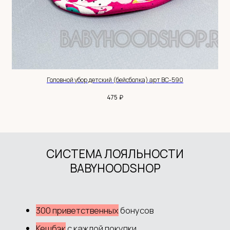
ИП Выжимова М.И.
ИНН 544220072825
ОГРНИП 319547600062829
+7 983 514 34 34
MANAGER@BABYHOODSHOP.RU
TELEGRAM КАНАЛ
Головной убор детский (бейсболка) арт BC-590
₽
475
АДРЕС: НСО, С.НОВОЛУГОВОЕ,
УЛ.ШОССЕЙНАЯ, 52/2
ПОКУПАТЕЛЮ
Доставка и оплата
Обмен и возврат
Система лояльности
Контакты
ДОКУМЕНТЫ
Политика обработки данных