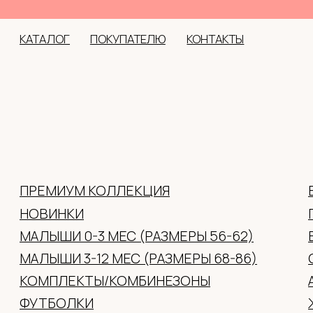
оффлайн: с. Но
КАТАЛОГ
ПОКУПАТЕЛЮ
КОНТАКТЫ
ПРЕМИУМ КОЛЛЕКЦИЯ
ВЕРХНЯЯ ОДЕЖДА
НОВИНКИ
ГОЛОВНЫЕ УБОРЫ 
МАЛЫШИ 0-3 МЕС (РАЗМЕРЫ 56-62)
ВАРЕЖКИ/ПЕРЧАТК
МАЛЫШИ 3-12 МЕС (РАЗМЕРЫ 68-86)
ОБУВЬ
КОМПЛЕКТЫ/КОМБИНЕЗОНЫ
АКСЕССУАРЫ
ФУТБОЛКИ
ЖЕНСКАЯ ОДЕЖДА
ПЛАТЬЯ
ПОДАРОЧНЫЕ СЕР
ДЖЕМПРА/ХУДИ/РУБАШКИ/ЛОНГИ
БРЮКИ/ДЖИНСЫ/ЛОСИНЫ/ШОРТЫ
НИЖНЕЕ БЕЛЬЕ
ПИЖАМЫ/ХАЛАТЫ/ТЕРМОБЕЛЬЕ
НОСКИ/КОЛГОТКИ