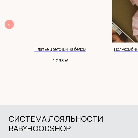
Оплата бонусами до
30% от суммы чека
Приглашай друзей
и получай бонусы
Быстрая регистрация через
Telegram-bot
Получить 300 бонусов
ый
Платье цветочки на белом
Полукомбин
ПОКУПАТЕЛЮ
Интернет-магазин детской
₽
1 298
одежды Babyhoodshop
© 2018-2026
Доставка и оплата
Обмен и возврат
ИП Выжимова М.И.
Система лояльности
ИНН 544220072825
Контакты
ОГРНИП 319547600062829
ДОКУМЕНТЫ
Политика обработки данных
Согласие на обработку данных
Согласие на рекламную рассылку