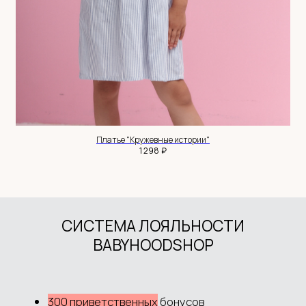
Интернет-магазин детской одежды Babyhoodshop
© 2018-2026
ИП Выжимова М.И.
ИНН 544220072825
ОГРНИП 319547600062829
+7 983 514 34 34
MANAGER@BABYHOODSHOP.RU
TELEGRAM КАНАЛ
Платье "Кружевные истории"
АДРЕС: НСО, С.НОВОЛУГОВОЕ,
₽
1 298
УЛ.ШОССЕЙНАЯ, 52/2
ПОКУПАТЕЛЮ
Доставка и оплата
Обмен и возврат
Система лояльности
Контакты
ДОКУМЕНТЫ