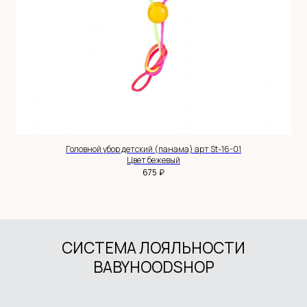
Интернет-магазин детской одежды Babyhoodshop
© 2018-2026
ИП Выжимова М.И.
ИНН 544220072825
ОГРНИП 319547600062829
+7 983 514 34 34
MANAGER@BABYHOODSHOP.RU
TELEGRAM КАНАЛ
Головной убор детский (панама) арт St-16-01
Цвет бежевый
₽
675
ПОКУПАТЕЛЮ
Доставка и оплата
Обмен и возврат
Система лояльности
Контакты
ДОКУМЕНТЫ
Политика обработки данных