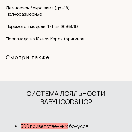
Демисезон / евро зима (до -18)
Полноразмерные
Параметры модели: 171 см 90/63/93
Производство Южная Корея (оригинал)
Смотри также
Интернет-магазин детской одежды Babyhoodshop
© 2018-2026
ИП Выжимова М.И.
ИНН 544220072825
ОГРНИП 319547600062829
+7 983 514 34 34
MANAGER@BABYHOODSHOP.RU
TELEGRAM КАНАЛ