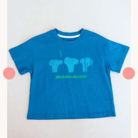
Быстрая регистрация через
Telegram-bot
Получить 300 бонусов
Интернет-магазин детской одежды Babyhoodshop
© 2018-2026
ИП Выжимова М.И.
ИНН 544220072825
ОГРНИП 319547600062829