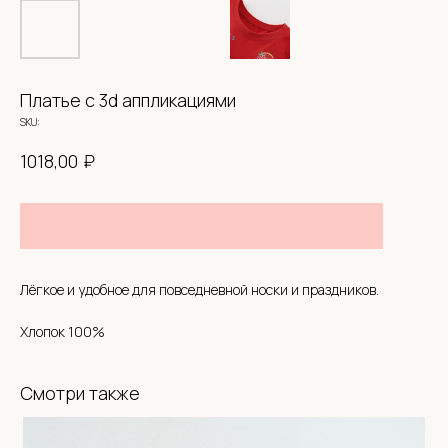
Платье с 3d аппликациями
SKU:
₽
1018,00
СИСТЕМА ЛОЯЛЬНОСТИ
Лёгкое и удобное для повседневной носки и праздников.
BABYHOODSHOP
Хлопок 100%
300 приветственных
бонусов
Кешбэк
с каждой покупки
Смотри также
Оплата бонусами до
30% от суммы чека
Приглашай друзей
и получай бонусы