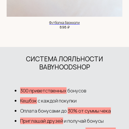
+7 983 514 34 34
MANAGER@BABYHOODSHOP.RU
Футболка Брокколи
TELEGRAM КАНАЛ
₽
898
ПОКУПАТЕЛЮ
Доставка и оплата
Обмен и возврат
Система лояльности
Контакты
ДОКУМЕНТЫ
Политика обработки данных
Согласие на обработку данных
Согласие на рекламную рассылку
Публичная оферта