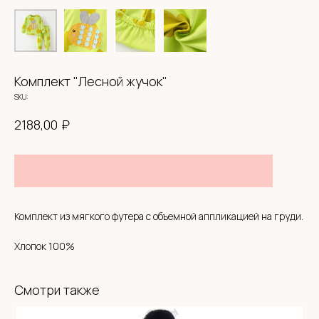
Комплект "Лесной жучок"
SKU:
₽
2188,00
СИСТЕМА ЛОЯЛЬНОСТИ
Комплект из мягкого футера с объемной аппликацией на груди.
BABYHOODSHOP
Хлопок 100%
300 приветственных
бонусов
Кешбэк
с каждой покупки
Смотри также
Оплата бонусами до
30% от суммы чека