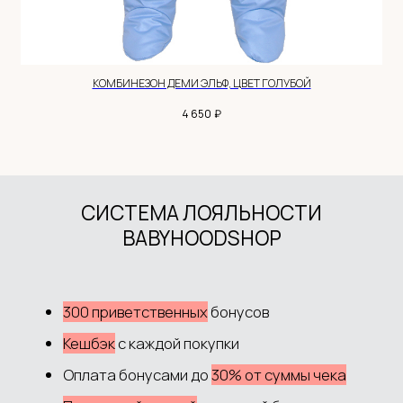
+7 983 514 34 34
MANAGER@BABYHOODSHOP.RU
КОМБИНЕЗОН ДЕМИ ЭЛЬФ, ЦВЕТ ГОЛУБОЙ
TELEGRAM КАНАЛ
₽
4 650
АДРЕС: НСО, С.НОВОЛУГОВОЕ,
УЛ.ШОССЕЙНАЯ, 52/2
ПОКУПАТЕЛЮ
Доставка и оплата
Обмен и возврат
Система лояльности
Контакты
ДОКУМЕНТЫ
Политика обработки данных
Согласие на обработку данных
Согласие на рекламную рассылку