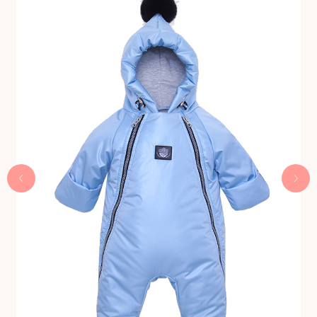
Приглашай друзей
и получай бонусы
Быстрая регистрация через
Telegram-bot
Получить 300 бонусов
Интернет-магазин детской одежды Babyhoodshop
© 2018-2026
ИП Выжимова М.И.
ИНН 544220072825
ОГРНИП 319547600062829