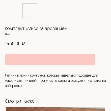
Комплект «Мисс очарование»
SKU:
₽
1468,00
СИСТЕМА ЛОЯЛЬНОСТИ
Легкий и яркий комплект, который идеально подойдет для
BABYHOODSHOP
жарких летних дней, прогулок на свежем воздухе или отдыха на
побережье.
300 приветственных
бонусов
Кешбэк
с каждой покупки
Смотри также
Оплата бонусами до
30% от суммы чека