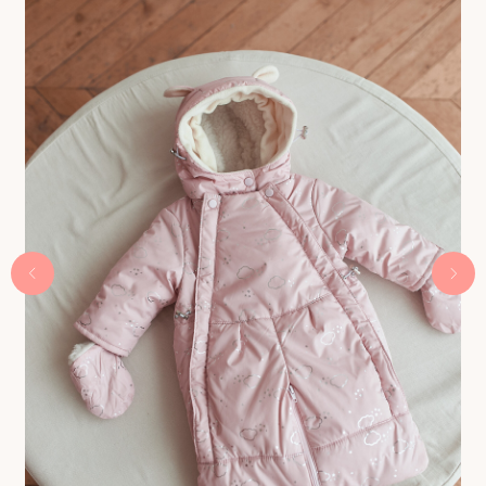
Приглашай друзей
и получай бонусы
Быстрая регистрация через
Telegram-bot
Получить 300 бонусов
Интернет-магазин детской одежды Babyhoodshop
© 2018-2026
ИП Выжимова М.И.
ИНН 544220072825
ОГРНИП 319547600062829