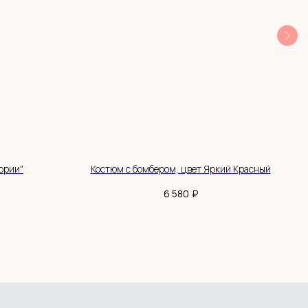
ории"
Костюм с бомбером, цвет Яркий Красный
₽
6 580