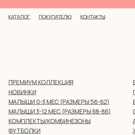
оффлайн: с. Но
КАТАЛОГ
ПОКУПАТЕЛЮ
КОНТАКТЫ
ПРЕМИУМ КОЛЛЕКЦИЯ
ВЕРХНЯЯ ОДЕЖДА
НОВИНКИ
ГОЛОВНЫЕ УБОРЫ 
МАЛЫШИ 0-3 МЕС (РАЗМЕРЫ 56-62)
ВАРЕЖКИ/ПЕРЧАТК
МАЛЫШИ 3-12 МЕС (РАЗМЕРЫ 68-86)
ОБУВЬ
КОМПЛЕКТЫ/КОМБИНЕЗОНЫ
АКСЕССУАРЫ
ФУТБОЛКИ
ЖЕНСКАЯ ОДЕЖДА
ПЛАТЬЯ
ПОДАРОЧНЫЕ СЕР
ДЖЕМПРА/ХУДИ/РУБАШКИ/ЛОНГИ
БРЮКИ/ДЖИНСЫ/ЛОСИНЫ/ШОРТЫ
НИЖНЕЕ БЕЛЬЕ
ПИЖАМЫ/ХАЛАТЫ/ТЕРМОБЕЛЬЕ
НОСКИ/КОЛГОТКИ