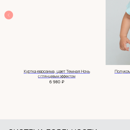
Получить 300 бонусов
ПОКУПАТЕЛЮ
Интернет-магазин детской
одежды Babyhoodshop
© 2018-2026
Доставка и оплата
Обмен и возврат
ИП Выжимова М.И.
Система лояльности
ИНН 544220072825
Контакты
ОГРНИП 319547600062829
Куртка еврозима, цвет Темная Ночь
Полуком
с глянцевым эффектом
ДОКУМЕНТЫ
₽
6 980
Политика обработки данных
Согласие на обработку данных
Согласие на рекламную рассылку
Публичная оферта