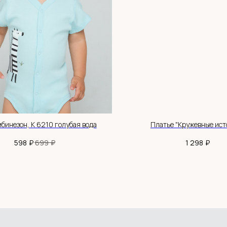
+7 983 514 34 34
MANAGER@BABYHOODSHOP.RU
TELEGRAM КАНАЛ
АДРЕС: НСО, С.НОВОЛУГОВОЕ,
УЛ.ШОССЕЙНАЯ, 52/2
бинезон, К 6210 голубая вода
Платье "Кружевные ист
₽
₽
₽
598
699
1 298