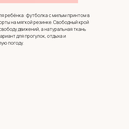
ля ребёнка: футболка с милым принтом в
орты на мягкой резинке. Свободный крой
вободу движений, а натуральная ткань
вариант для прогулок, отдыха и
лую погоду.