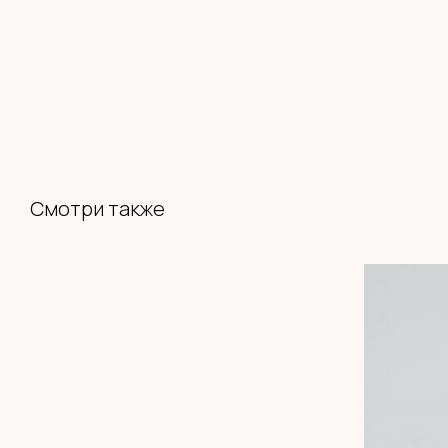
Смотри также
СИСТЕМА ЛОЯЛЬНОСТИ
BABYHOODSHOP
300 приветственных
бонусов
Кешбэк
с каждой покупки
Оплата бонусами до
30% от суммы чека
Приглашай друзей
и получай бонусы
Быстрая регистрация через
Telegram-bot